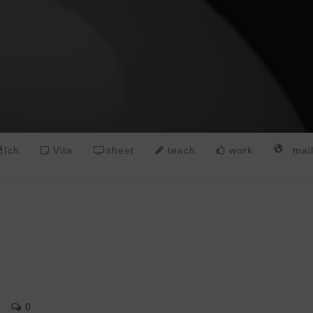
Ich
Vita
sheet
teach
work
mai
0