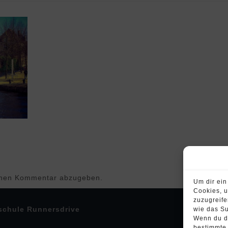
inen Kommentar abzugeben.
Um dir ein
Cookies, u
zuzugreif
schule Runnersdrive
wie das Su
Wenn du de
bestimmte