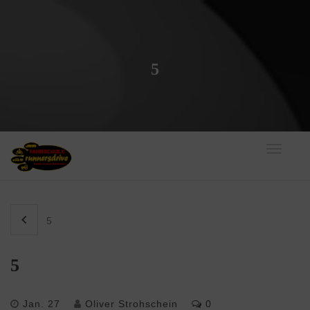
5
Toggle
navigati
5
5
Jan. 27
Oliver Strohschein
0