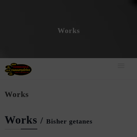
Works
Toggle
navigati
Works
Works
/
Bisher getanes