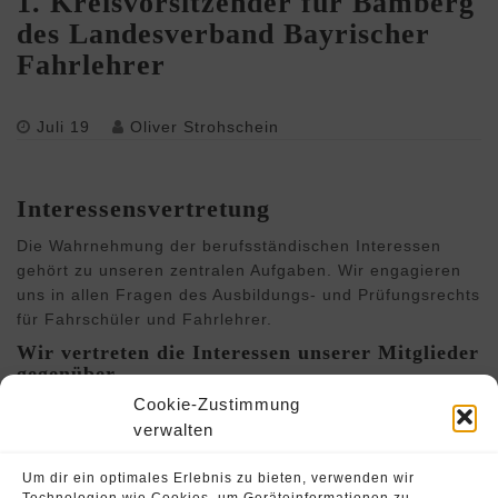
1. Kreisvorsitzender für Bamberg
des Landesverband Bayrischer
Fahrlehrer
Juli 19
Oliver Strohschein
Interessensvertretung
Die Wahrnehmung der berufsständischen Interessen
gehört zu unseren zentralen Aufgaben. Wir engagieren
uns in allen Fragen des Ausbildungs- und Prüfungsrechts
für Fahrschüler und Fahrlehrer.
Wir vertreten die Interessen unserer Mitglieder
gegenüber
Cookie-Zustimmung
dem Bayerischen Landtag
verwalten
den in bayerischen Parlamenten vertretenen Parteien
den Ministerien
Um dir ein optimales Erlebnis zu bieten, verwenden wir
den Regierungsbezirken