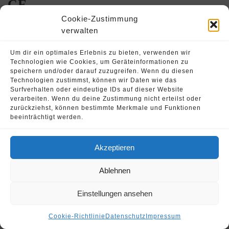
CE
Cookie-Zustimmung
verwalten
Jan. 1
Oliver Strohschein
Um dir ein optimales Erlebnis zu bieten, verwenden wir
Um mit meiner Selbstständigkeit starten zu können,
Technologien wie Cookies, um Geräteinformationen zu
musste ich 2 Jahre angestellter Fahrlehrer tätig sein
speichern und/oder darauf zuzugreifen. Wenn du diesen
Technologien zustimmst, können wir Daten wie das
Surfverhalten oder eindeutige IDs auf dieser Website
verarbeiten. Wenn du deine Zustimmung nicht erteilst oder
zurückziehst, können bestimmte Merkmale und Funktionen
beeinträchtigt werden.
© 2026 Oliver Strohschein •
Fahrschule Runnersdrive
Akzeptieren
Ablehnen
Einstellungen ansehen
Cookie-Richtlinie
Datenschutz
Impressum