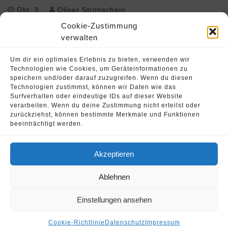
Okt. 9
Oliver Strohschein
Cookie-Zustimmung
verwalten
Um dir ein optimales Erlebnis zu bieten, verwenden wir
Technologien wie Cookies, um Geräteinformationen zu
speichern und/oder darauf zuzugreifen. Wenn du diesen
Technologien zustimmst, können wir Daten wie das
Surfverhalten oder eindeutige IDs auf dieser Website
verarbeiten. Wenn du deine Zustimmung nicht erteilst oder
zurückziehst, können bestimmte Merkmale und Funktionen
Ausbilder von Bediener für Ladekran
beeinträchtigt werden.
Akzeptieren
© 2026 Oliver Strohschein •
Fahrschule Runnersdrive
Ablehnen
Einstellungen ansehen
Cookie-Richtlinie
Datenschutz
Impressum