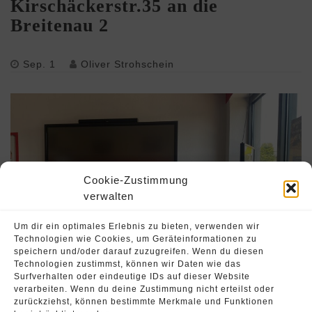
Kirschäckerstr.35 an die
Breitenau 2
Sep. 1
Oliver Strohschein
Cookie-Zustimmung
verwalten
Um dir ein optimales Erlebnis zu bieten, verwenden wir
Technologien wie Cookies, um Geräteinformationen zu
speichern und/oder darauf zuzugreifen. Wenn du diesen
Technologien zustimmst, können wir Daten wie das
Surfverhalten oder eindeutige IDs auf dieser Website
verarbeiten. Wenn du deine Zustimmung nicht erteilst oder
zurückziehst, können bestimmte Merkmale und Funktionen