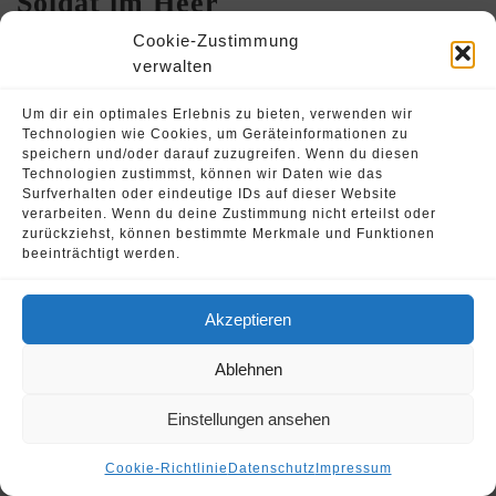
Soldat im Heer
Cookie-Zustimmung
Jan. 1
Oliver Strohschein
verwalten
Um dir ein optimales Erlebnis zu bieten, verwenden wir
PzGren, Spezial Kommando, Militärkraftfahrlehrer, S3Fw
Technologien wie Cookies, um Geräteinformationen zu
speichern und/oder darauf zuzugreifen. Wenn du diesen
Technologien zustimmst, können wir Daten wie das
Surfverhalten oder eindeutige IDs auf dieser Website
verarbeiten. Wenn du deine Zustimmung nicht erteilst oder
© 2026 Oliver Strohschein •
Fahrschule Runnersdrive
zurückziehst, können bestimmte Merkmale und Funktionen
beeinträchtigt werden.
Akzeptieren
Ablehnen
Einstellungen ansehen
Cookie-Richtlinie
Datenschutz
Impressum